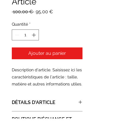
Article
Prix
Prix
 100,00 € 
95,00 €
original
promotionnel
Quantité
*
Ajouter au panier
Description d'article. Saisissez ici les 
caractéristiques de l'article : taille, 
matière et autres informations utiles.
DÉTAILS D'ARTICLE
Détails d'article. Saisissez ici les
POLITIQUE D'ÉCHANGE ET
caractéristiques de l'article : taille,
DE REMBOURSEMENT
matière et autres détails utiles. Cet